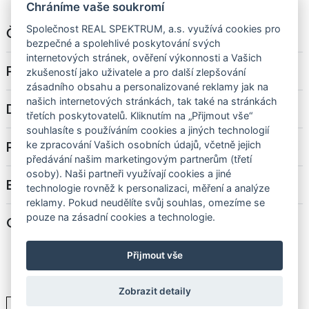
Chráníme vaše soukromí
Společnost REAL SPEKTRUM, a.s. využívá cookies pro
Č. bytu
5.02
bezpečné a spolehlivé poskytování svých
internetových stránek, ověření výkonnosti a Vašich
Podlaží
5. NP
zkušeností jako uživatele a pro další zlepšování
zásadního obsahu a personalizované reklamy jak na
našich internetových stránkách, tak také na stránkách
Dispozice
2+kk
třetích poskytovatelů. Kliknutím na „Přijmout vše“
souhlasíte s používáním cookies a jiných technologií
Podlahová plocha
43,9 m²
ke zpracování Vašich osobních údajů, včetně jejich
předávání našim marketingovým partnerům (třetí
osoby). Naši partneři využívají cookies a jiné
Balkón/terasa
-
technologie rovněž k personalizaci, měření a analýze
reklamy. Pokud neudělíte svůj souhlas, omezíme se
pouze na zásadní cookies a technologie.
Cena
-
Přijmout vše
Zobrazit detaily