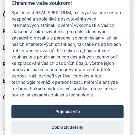
Chráníme vaše soukromí
Společnost REAL SPEKTRUM, a.s. využívá cookies pro
Č. bytu
3.07
bezpečné a spolehlivé poskytování svých
internetových stránek, ověření výkonnosti a Vašich
Podlaží
3. NP
zkušeností jako uživatele a pro další zlepšování
zásadního obsahu a personalizované reklamy jak na
našich internetových stránkách, tak také na stránkách
Dispozice
2+kk
třetích poskytovatelů. Kliknutím na „Přijmout vše“
souhlasíte s používáním cookies a jiných technologií
Podlahová plocha
44,7 m²
ke zpracování Vašich osobních údajů, včetně jejich
předávání našim marketingovým partnerům (třetí
osoby). Naši partneři využívají cookies a jiné
Balkón/terasa
-
technologie rovněž k personalizaci, měření a analýze
reklamy. Pokud neudělíte svůj souhlas, omezíme se
pouze na zásadní cookies a technologie.
Cena
-
Přijmout vše
Zobrazit detaily